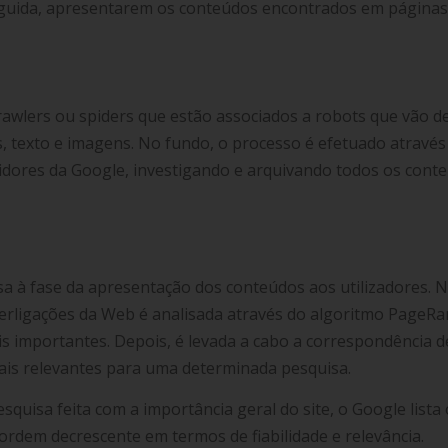
seguida, apresentarem os conteúdos encontrados em páginas
rawlers ou spiders que estão associados a robots que vão d
, texto e imagens. No fundo, o processo é efetuado através
idores da Google, investigando e arquivando todos os cont
a à fase da apresentação dos conteúdos aos utilizadores.
perligações da Web é analisada através do algoritmo PageR
is importantes. Depois, é levada a cabo a correspondência d
mais relevantes para uma determinada pesquisa.
squisa feita com a importância geral do site, o Google lista
rdem decrescente em termos de fiabilidade e relevância.