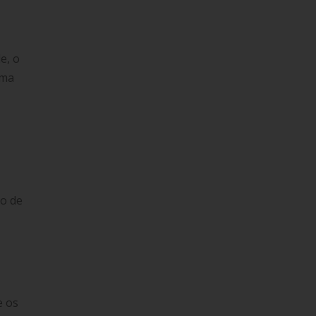
e, o
uma
o de
e os