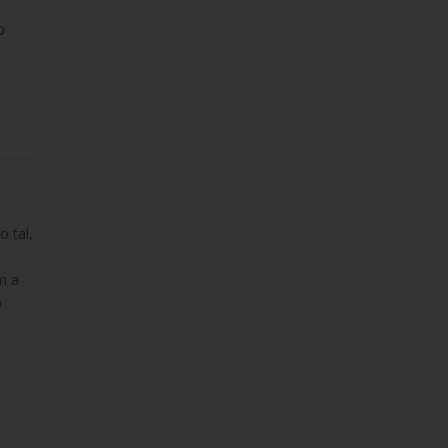
o
o tal,
m a
o