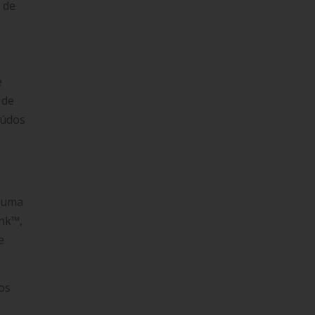
 de
e
 de
eúdos
 Numa
ank™,
e
 os