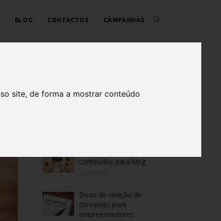
BLOG
CONTACTOS
CAMPANHAS
so site, de forma a mostrar conteúdo
Últimos Artigos
7 dicas para criar
conteúdos para blog
03/08/2020
Dicas de criação de
conteúdo para
empreendedores