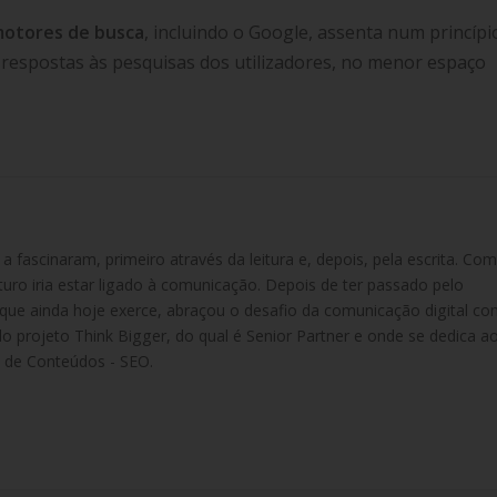
otores de busca
, incluindo o Google, assenta num princípi
s respostas às pesquisas dos utilizadores, no menor espaço
fascinaram, primeiro através da leitura e, depois, pela escrita. Com
turo iria estar ligado à comunicação. Depois de ter passado pelo
e que ainda hoje exerce, abraçou o desafio da comunicação digital co
do projeto Think Bigger, do qual é Senior Partner e onde se dedica a
 de Conteúdos - SEO.