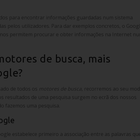
o
idos para encontrar informações guardadas num sistema
as pelos utilizadores. Para dar exemplos concretos, o Googl
nos permitem procurar e obter informações na Internet n
otores de busca, mais
ogle?
zado de todos os
motores de busca
, recorremos ao seu mod
os resultados de uma pesquisa surgem no ecrã dos nossos
do fazemos uma pesquisa.
ogle
gle estabelece primeiro a associação entre as palavras qu