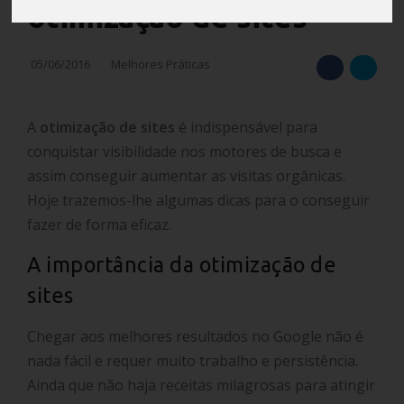
otimização de sites
05/06/2016
Melhores Práticas
A
otimização de sites
é indispensável para
conquistar visibilidade nos motores de busca e
assim conseguir aumentar as visitas orgânicas.
Hoje trazemos-lhe algumas dicas para o conseguir
fazer de forma eficaz.
A importância da otimização de
sites
Chegar aos melhores resultados no Google não é
nada fácil e requer muito trabalho e persistência.
Ainda que não haja receitas milagrosas para atingir